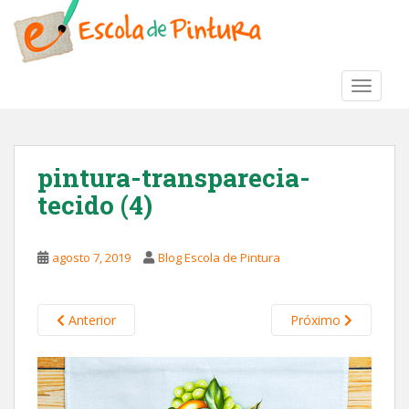
S
k
i
p
TOGGLE
t
o
m
a
pintura-transparecia-
i
tecido (4)
n
c
o
agosto 7, 2019
Blog Escola de Pintura
n
t
e
Anterior
Próximo
n
t