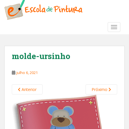
S
k
i
p
TOGGLE
t
o
m
a
molde-ursinho
i
n
c
julho 6, 2021
o
n
t
Anterior
Próximo
e
n
t