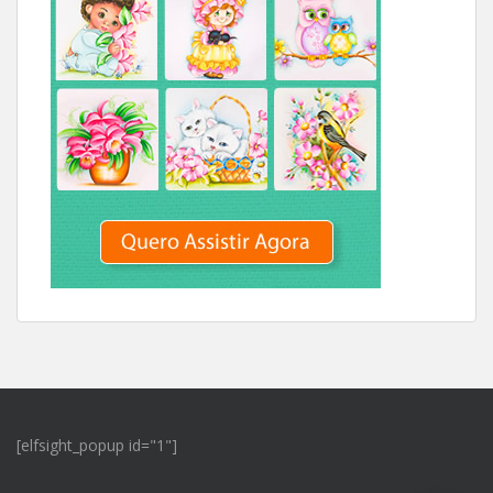
[elfsight_popup id="1"]