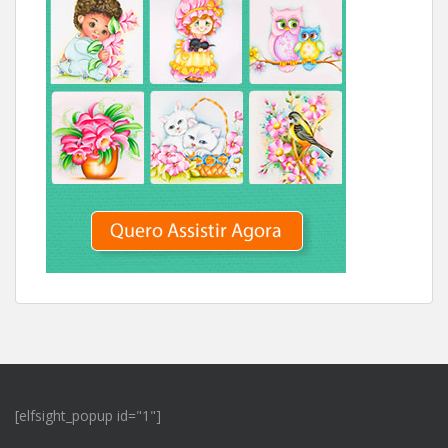
[elfsight_popup id="1"]