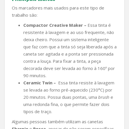
Os marcadores mais usados para este tipo de
trabalho são:
Compactor Creative Maker –
Essa tinta é
resistente à lavagem e ao uso frequente, não
deixa cheiro. Possui um sistema inteligente
que faz com que a tinta só seja liberada após a
caneta ser agitada e a ponta ser pressionada
contra a louça. Para fixar a tinta, a peça
decorada deve ser levada ao forno à 160º por
90 minutos.
Ceramic Twin –
Essa tinta resiste à lavagem
se levada ao forno pré-aquecido (230°C) por
20 minutos. Possui duas pontas, uma
brush
e
uma redonda fina, o que permite fazer dois
tipos de traço.
Algumas pessoas também utilizam as canetas
Sharpie
e
Posca
, apesar de não serem específicas